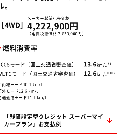
ル。
メーカー希望小売価格
［4WD］
4,222,900円
（消費税抜価格 3,839,000円）
燃料消費率
13.6
JC08モード（国土交通省審査値）
＊1
km/L
12.6
WLTCモード（国土交通省審査値）
＊1＊2
km/L
市街地モード10.1 km/L
郊外モード12.6 km/L
高速道路モード14.1 km/L
「残価設定型クレジット スーパーマイ
カープラン」お支払例