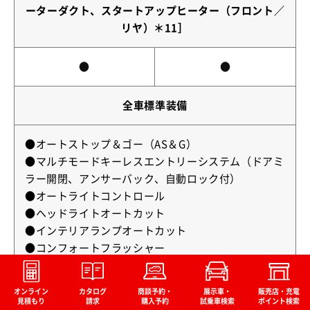
ーターダクト、スタートアップヒーター（フロント／
リヤ）＊11］
●
●
全車標準装備
●オートストップ＆ゴー（AS＆G）
●マルチモードキーレスエントリーシステム（ドアミ
ラー開閉、アンサーバック、自動ロック付）
●オートライトコントロール
●ヘッドライトオートカット
●インテリアランプオートカット
●コンフォートフラッシャー
●アクセサリー電源オートカット機能
●インテリジェントウォッシャー
オンライン
カタログ
商談予約・
展示車・
販売店・充電
●ウェルカムライト
（別ウィンドウで開く）
（別ウィンドウで開く）
（別ウィンドウで開く）
（別ウィンドウで開く）
（
見積もり
請求
購入予約
試乗車検索
ポイント検索