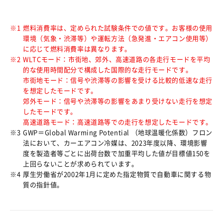
※1
燃料消費率は、定められた試験条件での値です。お客様の使用
環境（気象・渋滞等）や運転方法（急発進・エアコン使用等）
に応じて燃料消費率は異なります。
※2
WLTCモード：市街地、郊外、高速道路の各走行モードを平均
的な使用時間配分で構成した国際的な走行モードです。
市街地モード：信号や渋滞等の影響を受ける比較的低速な走行
を想定したモードです。
郊外モード：信号や渋滞等の影響をあまり受けない走行を想定
したモードです。
高速道路モード：高速道路等での走行を想定したモードです。
※3
GWP＝Global Warming Potential （地球温暖化係数）フロン
法において、カーエアコン冷媒は、2023年度以降、環境影響
度を製造者等ごとに出荷台数で加重平均した値が目標値150を
上回らないことが求められています。
※4
厚生労働省が2002年1月に定めた指定物質で自動車に関する物
質の指針値。