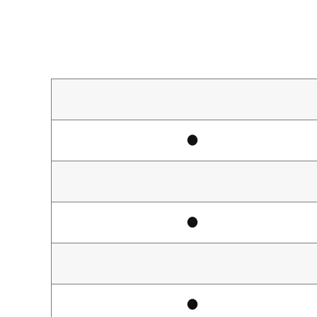
●
●
●