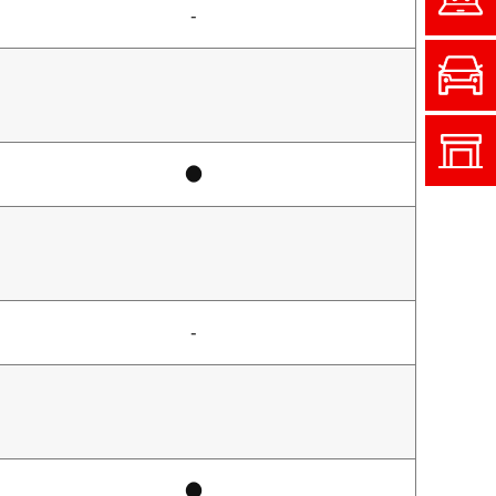
-
●
-
●