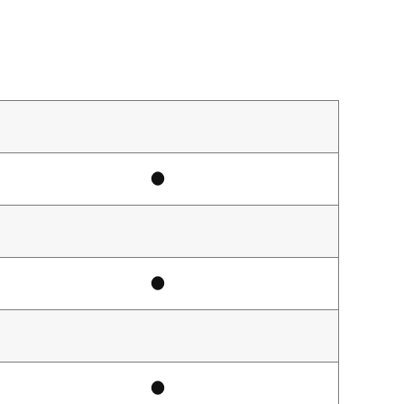
●
●
●