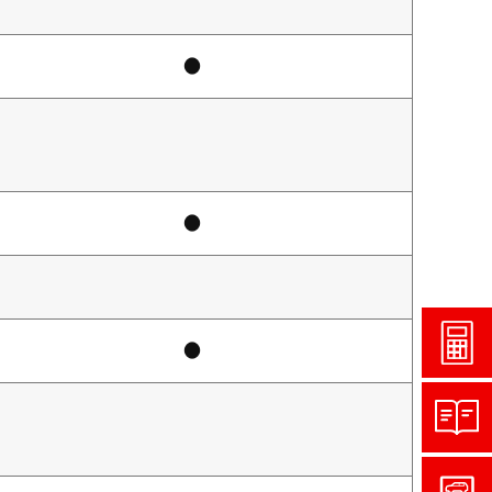
●
●
●