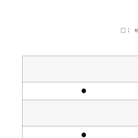
□：
●
●