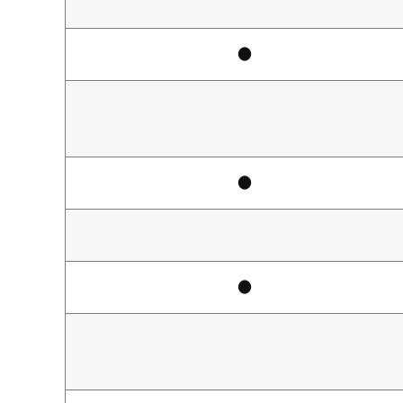
●
●
●