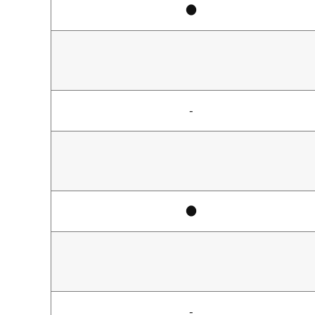
●
-
●
-