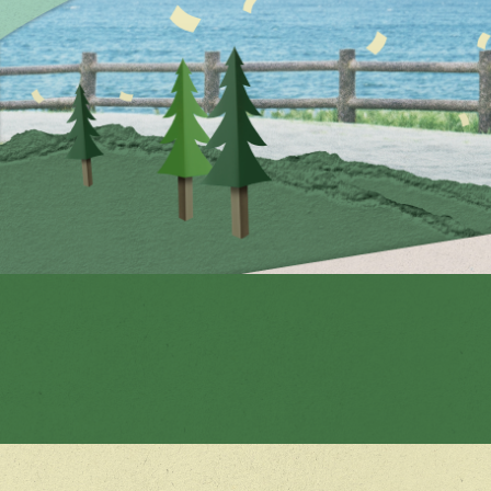
超公開中! 
超イメージでき