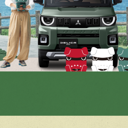
MOVIE
超進化した
る
360°viewer
超注目トピ