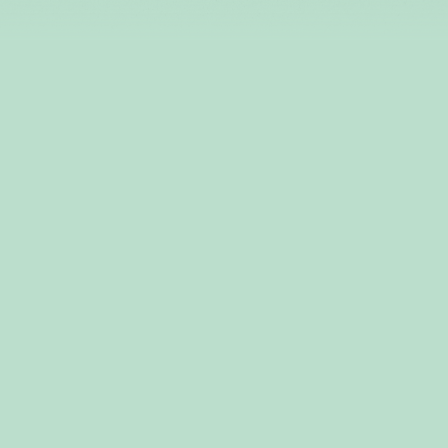
デリカミニ「超好評！」篇 15秒
デリカミニ 「中もすご
その他の動画も見る