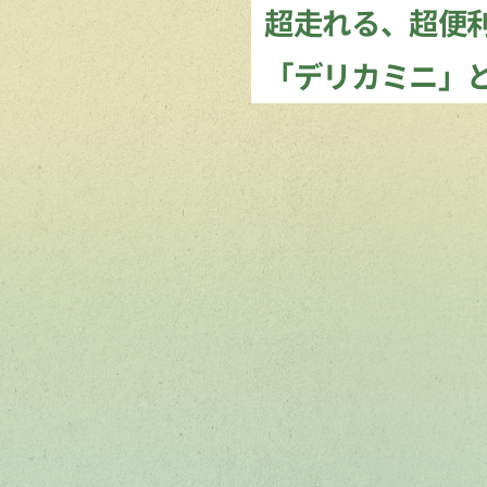
超走れる、超便
「デリカミニ」