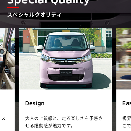
スペシャルクオリティ
Design
Ea
をス
大人の上質感と、走る楽しさを
予感さ
視
せる躍動感が魅力です。
こ