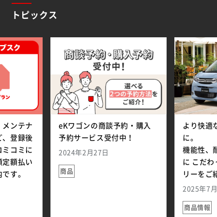
トピックス
、メンテナ
eKワゴンの商談予約・購入
より快適
ど、登録後
予約サービス受付中！
に。
コミコミに
機能性、
2024年2月27日
額定額払い
に こだ
商品
内です。
リーをご
2025年7
商品情報