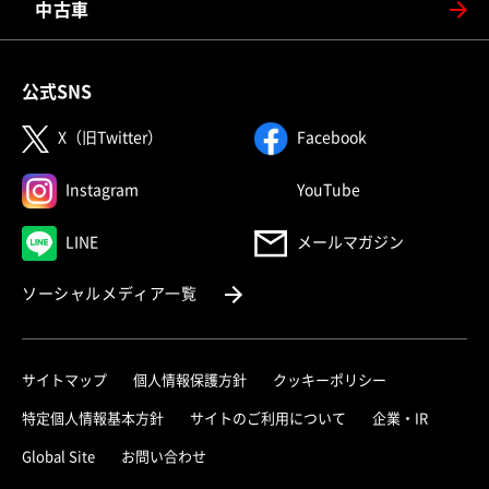
中古車
公式SNS
（別ウィンドウで開く）
（別ウィンドウで
X（旧Twitter）
Facebook
（別ウィンドウで開く）
（別ウィンドウで
Instagram
YouTube
（別ウィンドウで開く）
LINE
メールマガジン
（別ウィンドウで開く）
ソーシャルメディア一覧
サイトマップ
個人情報保護方針
クッキーポリシー
（別ウィ
特定個人情報基本方針
サイトのご利用について
企業・IR
（別ウィンドウで開く）
Global Site
お問い合わせ