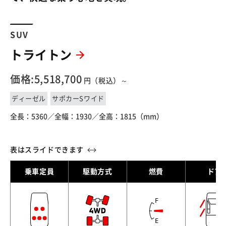
SUV
トライトン
価格:5,518,700
円（税込）～
ディーゼル
サポカーSワイド
全長：5360／
全幅：1930／
全高：1815（mm）
乗車定員
駆動方式
燃費
ドア