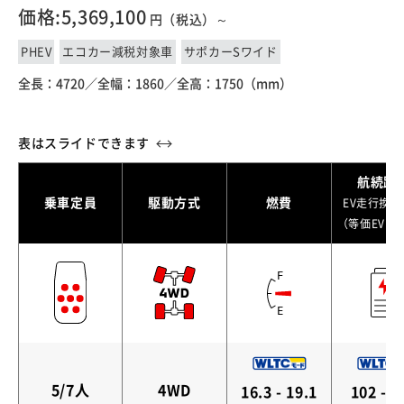
価格:5,369,100
円（税込）～
PHEV
エコカー減税対象車
サポカーSワイド
全長：4720／
全幅：1860／
全高：1750（mm）
航続距
乗車定員
駆動方式
燃費
EV走行換
（等価EVレ
5/7人
4WD
16.3 - 19.1
102 - 1