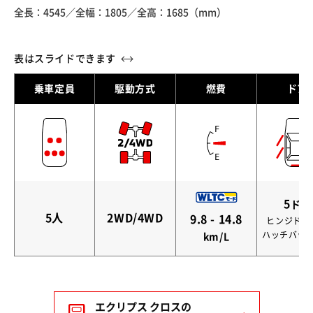
全長：4545／
全幅：1805／
全高：1685（mm）
乗車定員
駆動方式
燃費
ドア
5
ドア
5人
2WD/4WD
9.8 - 14.8
ヒンジドア
ハッチバッ
km/L
エクリプス クロスの