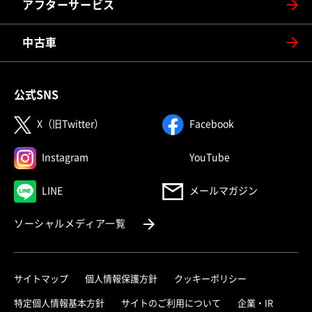
アフターサービス
中古車
公式SNS
（別ウィンドウで開く）
（別ウィンドウで
X（旧Twitter）
Facebook
（別ウィンドウで開く）
（別ウィンドウで
Instagram
YouTube
（別ウィンドウで開く）
LINE
メールマガジン
（別ウィンドウで開く）
ソーシャルメディア一覧
サイトマップ
個人情報保護方針
クッキーポリシー
（別ウィ
特定個人情報基本方針
サイトのご利用について
企業・IR