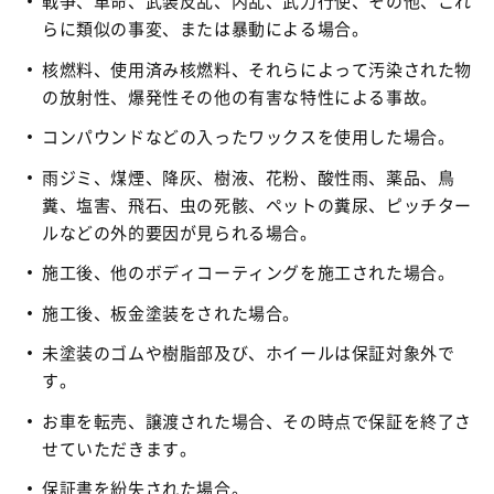
戦争、革命、武装反乱、内乱、武力行使、その他、これ
らに類似の事変、または暴動による場合。
核燃料、使用済み核燃料、それらによって汚染された物
の放射性、爆発性その他の有害な特性による事故。
コンパウンドなどの入ったワックスを使用した場合。
雨ジミ、煤煙、降灰、樹液、花粉、酸性雨、薬品、鳥
糞、塩害、飛石、虫の死骸、ペットの糞尿、ピッチター
ルなどの外的要因が見られる場合。
施工後、他のボディコーティングを施工された場合。
施工後、板金塗装をされた場合。
未塗装のゴムや樹脂部及び、ホイールは保証対象外で
す。
お車を転売、譲渡された場合、その時点で保証を終了さ
せていただきます。
保証書を紛失された場合。