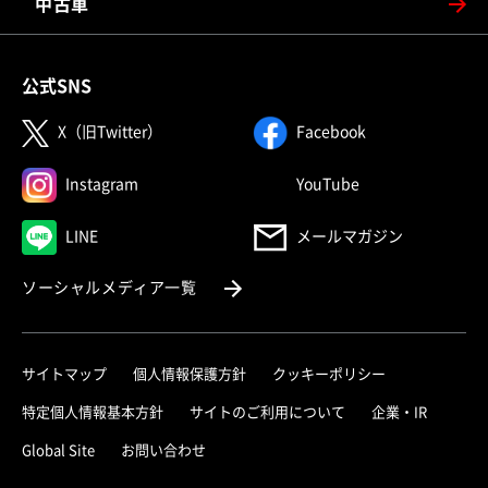
中古車
公式SNS
（別ウィンドウで開く）
（別ウィンドウで
X（旧Twitter）
Facebook
（別ウィンドウで開く）
（別ウィンドウで
Instagram
YouTube
（別ウィンドウで開く）
LINE
メールマガジン
（別ウィンドウで開く）
ソーシャルメディア一覧
サイトマップ
個人情報保護方針
クッキーポリシー
（別ウィ
特定個人情報基本方針
サイトのご利用について
企業・IR
（別ウィンドウで開く）
Global Site
お問い合わせ