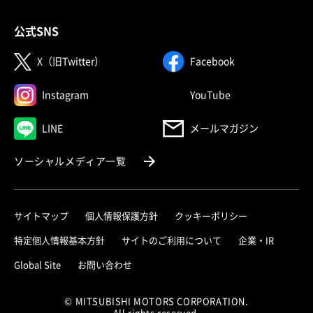
公式SNS
（別ウィンドウで開く）
（別ウィンドウで
X（旧Twitter）
Facebook
（別ウィンドウで開く）
（別ウィンドウで
Instagram
YouTube
（別ウィンドウで開く）
LINE
メールマガジン
（別ウィンドウで開く）
ソーシャルメディア一覧
サイトマップ
個人情報保護方針
クッキーポリシー
（別ウィ
特定個人情報基本方針
サイトのご利用について
企業・IR
（別ウィンドウで開く）
Global Site
お問い合わせ
© MITSUBISHI MOTORS CORPORATION.