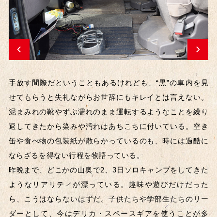
手放す間際だということもあるけれども、“黒”の車内を見
せてもらうと失礼ながらお世辞にもキレイとは言えない。
泥まみれの靴やずぶ濡れのまま運転するようなことを繰り
返してきたから染みや汚れはあちこちに付いている。空き
缶や食べ物の包装紙が散らかっているのも、時には過酷に
ならざるを得ない行程を物語っている。
昨晩まで、どこかの山奥で2、3日ソロキャンプをしてきた
ようなリアリティが漂っている。趣味や遊びだけだった
ら、こうはならないはずだ。子供たちや学部生たちのリー
ダーとして、今はデリカ・スペースギアを使うことが多