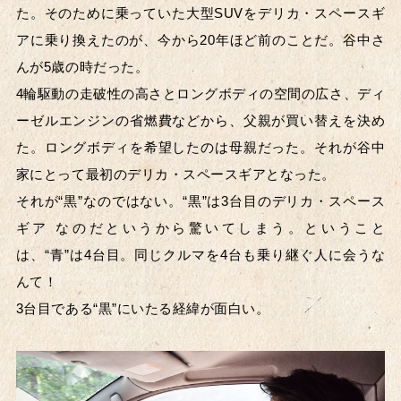
た。そのために乗っていた大型SUVをデリカ・スペースギ
アに乗り換えたのが、今から20年ほど前のことだ。谷中さ
んが5歳の時だった。
4輪駆動の走破性の高さとロングボディの空間の広さ、ディ
ーゼルエンジンの省燃費などから、父親が買い替えを決め
た。ロングボディを希望したのは母親だった。それが谷中
家にとって最初のデリカ・スペースギアとなった。
それが“黒”なのではない。“黒”は3台目のデリカ・スペース
ギア なのだというから驚いてしまう。ということ
は、“青”は4台目。同じクルマを4台も乗り継ぐ人に会うな
んて！
3台目である“黒”にいたる経緯が面白い。