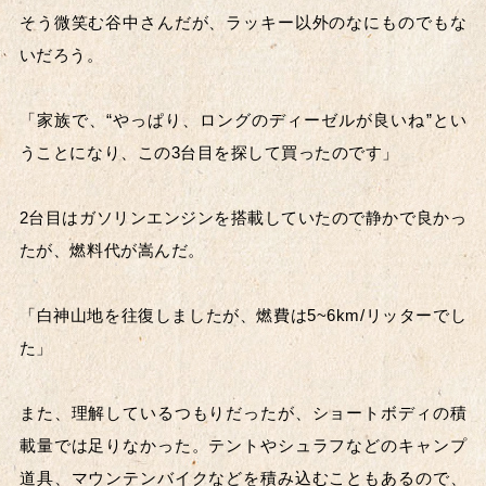
2023年
2020年
そう微笑む谷中さんだが、ラッキー以外のなにものでもな
いだろう。
2019年
2018年
「家族で、“やっぱり、ロングのディーゼルが良いね”とい
2017年
2016年
うことになり、この3台目を探して買ったのです」
2015年
2014年
2台目はガソリンエンジンを搭載していたので静かで良かっ
2013年
2012年
たが、燃料代が嵩んだ。
2011年
2010年
「白神山地を往復しましたが、燃費は5~6km/リッターでし
た」
また、理解しているつもりだったが、ショートボディの積
載量では足りなかった。テントやシュラフなどのキャンプ
道具、マウンテンバイクなどを積み込むこともあるので、