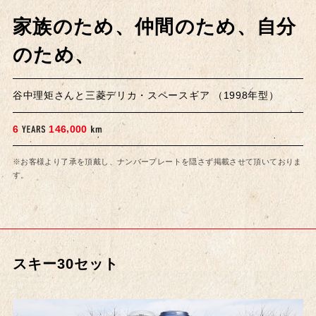
家族のため、仲間のため、自分
のため、
谷中理矩さんと三菱デリカ・スペースギア （1998年型）
,
6
1
4
6
0
0
0
※お客様より了承を頂戴し、ナンバープレートを隠さず掲載させて頂いておりま
す。
スキー30セット