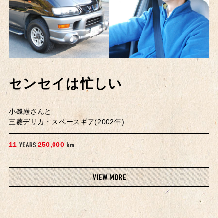
センセイは忙しい
小磯巌さんと
三菱デリカ・スペースギア(2002年)
,
1
1
2
5
0
0
0
0