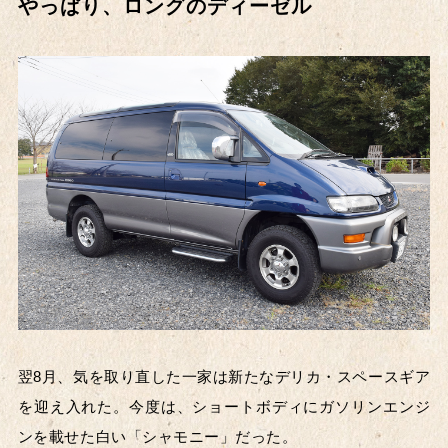
やっぱり、ロングのディーゼル
車種の年代
〜1960's
1970's～
1980's～
1990's～
翌8月、気を取り直した一家は新たなデリカ・スペースギア
を迎え入れた。今度は、ショートボディにガソリンエンジ
2000's～
2010's～
ンを載せた白い「シャモニー」だった。