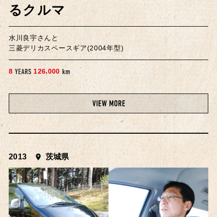
るクルマ
水川良宇さんと
三菱デリカスペースギア(2004年型)
,
8
1
2
6
0
0
0
2013
茨城県