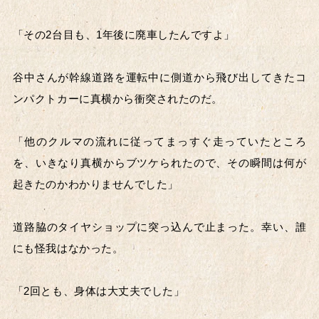
2020's～
「その2台目も、1年後に廃車したんですよ」
車種のジャンル
谷中さんが幹線道路を運転中に側道から飛び出してきたコ
SUV系
ミニバン
ンパクトカーに真横から衝突されたのだ。
軽自動車
クーペ系
「他のクルマの流れに従ってまっすぐ走っていたところ
を、いきなり真横からブツケられたので、その瞬間は何が
ハッチバック系
セダン・ハード
起きたのかわかりませんでした」
ステーションワゴン系
その他
道路脇のタイヤショップに突っ込んで止まった。幸い、誰
にも怪我はなかった。
掲載年
2026年
2025年
「2回とも、身体は大丈夫でした」