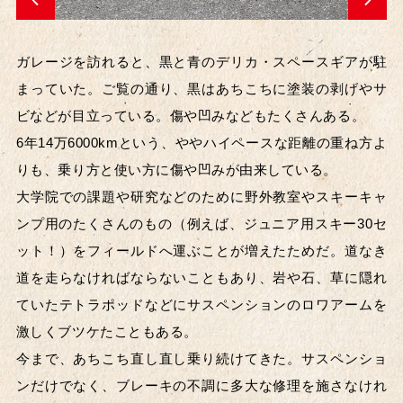
ガレージを訪れると、黒と青のデリカ・スペースギアが駐
まっていた。ご覧の通り、黒はあちこちに塗装の剥げやサ
ビなどが目立っている。傷や凹みなどもたくさんある。
6年14万6000kmという、ややハイペースな距離の重ね方よ
りも、乗り方と使い方に傷や凹みが由来している。
大学院での課題や研究などのために野外教室やスキーキャ
ンプ用のたくさんのもの（例えば、ジュニア用スキー30セ
ット！）をフィールドへ運ぶことが増えたためだ。道なき
道を走らなければならないこともあり、岩や石、草に隠れ
ていたテトラポッドなどにサスペンションのロワアームを
激しくブツケたこともある。
今まで、あちこち直し直し乗り続けてきた。サスペンショ
ンだけでなく、ブレーキの不調に多大な修理を施さなけれ