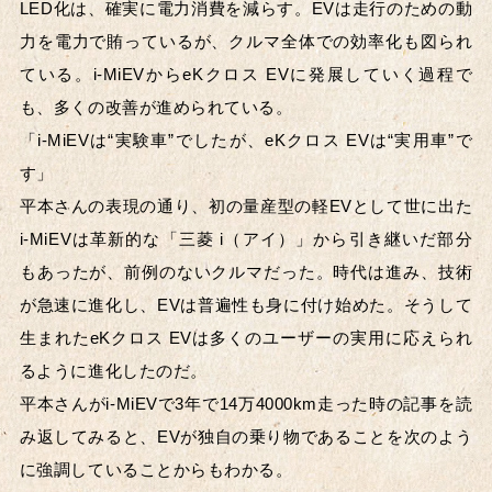
LED化は、確実に電力消費を減らす。EVは走行のための動
力を電力で賄っているが、クルマ全体での効率化も図られ
ている。i-MiEVからeKクロス EVに発展していく過程で
も、多くの改善が進められている。
「i-MiEVは“実験車”でしたが、eKクロス EVは“実用車”で
す」
平本さんの表現の通り、初の量産型の軽EVとして世に出た
i-MiEVは革新的な「三菱 i（アイ）」から引き継いだ部分
もあったが、前例のないクルマだった。時代は進み、技術
が急速に進化し、EVは普遍性も身に付け始めた。そうして
生まれたeKクロス EVは多くのユーザーの実用に応えられ
るように進化したのだ。
平本さんがi-MiEVで3年で14万4000km走った時の記事を読
み返してみると、EVが独自の乗り物であることを次のよう
に強調していることからもわかる。