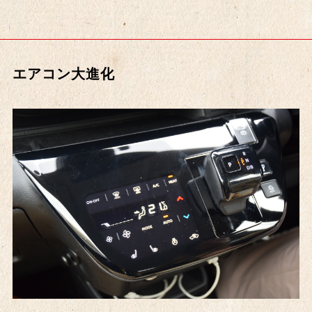
エアコン大進化
車種の年代
〜1960's
1970's～
1980's～
1990's～
2000's～
2010's～
2020's～