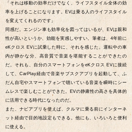
「それは移動の効率だけでなく、ライフスタイル全体の効
率を上げることになります。EVは乗る人のライフスタイル
を変えてくれるのです」
同感だ。エンジン車も効率化を図ってはいるが、EVは親和
性が高いというか、効能を実感しやすい。筆者は、4年前に
eKクロス EVに試乗した時に、それを感じた。運転中の車
内が静かな分、高音質で音楽を堪能することができたの
だ。それも、自分のスマートフォンをeKクロス EVに接続
して、CarPlay経由で音楽サブスクアプリを起動して、ふ
だん自宅やスマートフォンで聴いている音楽を瞬時にシー
ムレスで楽しむことができた。EVの静粛性の高さを具体的
に活用できる時代になったのだ。
また、ナビアプリを使えば、クルマに乗る前にインターネ
ット経由で目的地設定もできる。他にも、いろいろと便利
に使える。