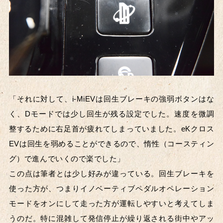
「それに対して、i-MiEVは回生ブレーキの強弱ボタンはな
く、Dモードでは少し回生が残る設定でした。速度を微調
整するために右足首が疲れてしまっていました。eKクロス
EVは回生を弱めることができるので、惰性（コースティン
グ）で進んでいくので楽でした」
この点は筆者とは少し好みが違っている。回生ブレーキを
使った方が、つまりイノベーティブペダルオペレーション
モードをオンにして走った方が運転しやすいと考えてしま
うのだ。特に混雑して発信停止が繰り返される街中やアッ