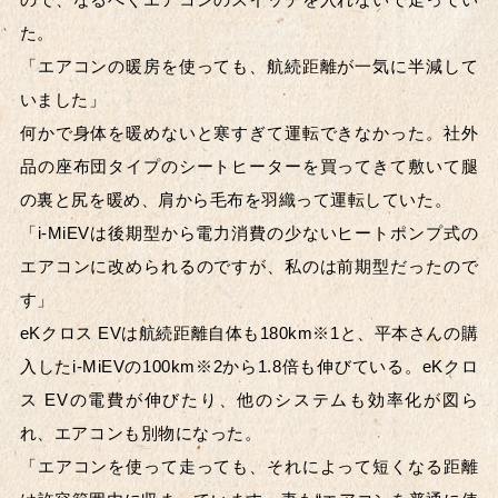
た。
2019年
2018年
「エアコンの暖房を使っても、航続距離が一気に半減して
いました」
2017年
2016年
何かで身体を暖めないと寒すぎて運転できなかった。社外
2015年
2014年
品の座布団タイプのシートヒーターを買ってきて敷いて腿
の裏と尻を暖め、肩から毛布を羽織って運転していた。
2013年
2012年
「i-MiEVは後期型から電力消費の少ないヒートポンプ式の
エアコンに改められるのですが、私のは前期型だったので
2011年
2010年
す」
eKクロス EVは航続距離自体も180km※1と、平本さんの購
入したi-MiEVの100km※2から1.8倍も伸びている。eKクロ
ス EVの電費が伸びたり、他のシステムも効率化が図ら
れ、エアコンも別物になった。
「エアコンを使って走っても、それによって短くなる距離