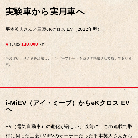
実験車から実用車へ
平本英人さんと三菱eKクロス EV（2022年型）
,
4
1
1
0
0
0
0
※お客様より了承を頂戴し、ナンバープレートを隠さず掲載させて頂いておりま
す。
i-MiEV（アイ・ミーブ）からeKクロス EV
へ
EV（電気自動車）の進化が著しい。以前に、この連載で取
材に伺った三菱i-MiEVのオーナーだった平本英人さんから