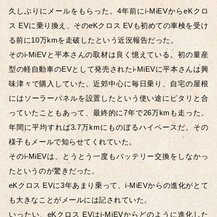
久しぶりにメールをもらった。4年前にi-MiEVからeKクロ
ス EVに乗り換え、そのeKクロス EVも初めての車検を受け
る前に10万kmを走破したという近況報告だった。
そのi-MiEVと平本さんの取材は良く憶えている。初の量産
型の軽自動車のEVとして発売されたi-MiEVに平本さんは興
味津々で購入していた。近郊中心に毎日乗り、自宅の屋根
にはソーラーパネルを設置したという使い途にピタリと合
っていたこともあって、最終的に7年で26万kmも走った。
年間に平均すれば3.7万kmにものぼるハイペースだ。その
様子もメールで知らせてくれていた。
そのi-MiEVは、とうとう一度もバッテリー交換をしなかっ
たというのが驚きだった。
eKクロス EVに3年あまり乗って、i-MiEVからの進化がとて
も大きなことがメールには記されていた。
いったい、eKクロス EVはi-MiEVからどのように進化した