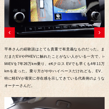
平本さんの経験談はとても貴重で有意義なものだった。ま
だまだEVやPHEVに触れたことがない人がいる一方で、i-
MiEVを7年26万km乗り、eKクロス EVでも早くも4年11万
kmを走った。乗り方がややハイペースだけれども、EV、
特に軽EVが着実に存在感を示してきている代表例のような
オーナーさんだ。