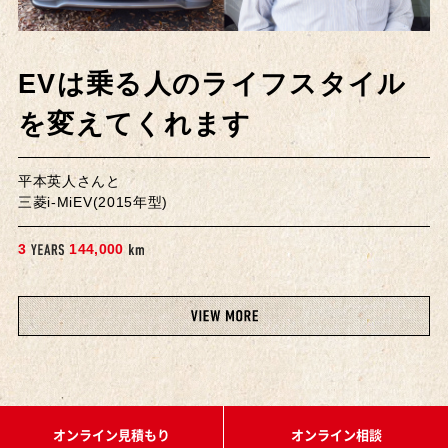
EVは乗る人のライフスタイル
を変えてくれます
平本英人さんと
三菱i-MiEV(2015年型)
,
3
1
4
4
0
0
0
オンライン見積もり
オンライン相談