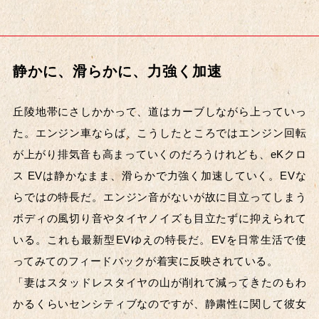
静かに、滑らかに、力強く加速
丘陵地帯にさしかかって、道はカーブしながら上っていっ
た。エンジン車ならば、こうしたところではエンジン回転
が上がり排気音も高まっていくのだろうけれども、eKクロ
ス EVは静かなまま、滑らかで力強く加速していく。EVな
らではの特長だ。エンジン音がないが故に目立ってしまう
ボディの風切り音やタイヤノイズも目立たずに抑えられて
いる。これも最新型EVゆえの特長だ。EVを日常生活で使
ってみてのフィードバックが着実に反映されている。
「妻はスタッドレスタイヤの山が削れて減ってきたのもわ
かるくらいセンシティブなのですが、静粛性に関して彼女