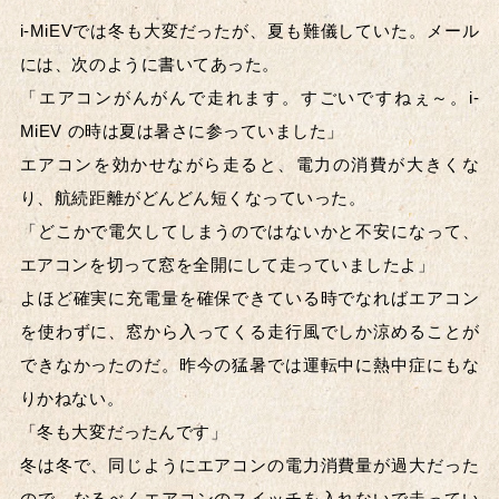
i-MiEVでは冬も大変だったが、夏も難儀していた。メール
には、次のように書いてあった。
車種のジャンル
「エアコンがんがんで走れます。すごいですねぇ～。i-
SUV系
ミニバン
MiEV の時は夏は暑さに参っていました」
エアコンを効かせながら走ると、電力の消費が大きくな
軽自動車
クーペ系
り、航続距離がどんどん短くなっていった。
「どこかで電欠してしまうのではないかと不安になって、
ハッチバック系
セダン・ハード
エアコンを切って窓を全開にして走っていましたよ」
ステーションワゴン系
その他
よほど確実に充電量を確保できている時でなればエアコン
を使わずに、窓から入ってくる走行風でしか涼めることが
できなかったのだ。昨今の猛暑では運転中に熱中症にもな
掲載年
りかねない。
2026年
2025年
「冬も大変だったんです」
冬は冬で、同じようにエアコンの電力消費量が過大だった
2023年
2020年
ので、なるべくエアコンのスイッチを入れないで走ってい