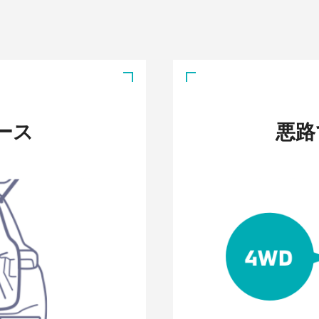
ース
悪路