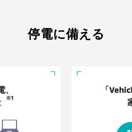
停電に備える
電、
「Vehic
※1
量