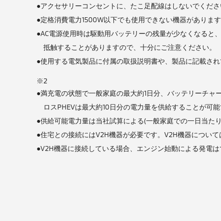
●アクセサリーコンセントに、たこ足配線はしないでくださ
●定格消費電力1500W以下でも使用できない機器がありま
●AC電源使用時は駆動用バッテリーの残量が少なくなると
抵触することがありますので、十分にご注意ください。
●使用する電気製品に付属の取扱説明書や、製品に記載さ
※2
●満充電の状態で一般家庭の最大約1日分、バッテリーチャー
ロスPHEVは最大約10日分の電力量を供給することが可
●供給可能電力量は当社試算による(一般家庭での一日当たりの
●住宅との接続にはV2H機器が必要です。V2H機器につい
●V2H機器に接続している場合、エンジン始動による発電は