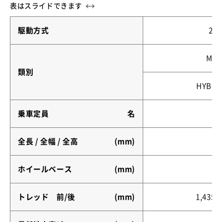
駆動方式
2W
MB
類別
HYBRI
乗車定員
名
全長 / 全幅 / 全高
(mm)
ホイールベース
(mm)
トレッド 前/後
(mm)
1,435/