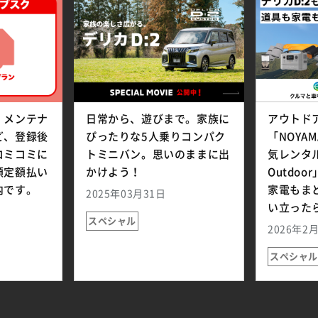
、メンテナ
日常から、遊びまで。家族に
アウトド
ど、登録後
ぴったりな5人乗りコンパク
「NOYA
コミコミに
トミニバン。思いのままに出
気レンタル
額定額払い
かけよう！
Outdo
内です。
家電もま
2025年03月31日
い立った
スペシャル
2026年2
スペシャル