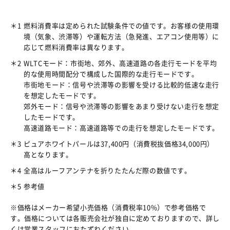
＊1
燃料消費率は定められた試験条件での値です。お客様の使用環
境（気象、渋滞等）や運転方法（急発進、エアコン使用等）に
応じて燃料消費率は異なります。
＊2
WLTCモード：市街地、郊外、高速道路の各走行モードを平均
的な使用時間配分で構成した国際的な走行モードです。
市街地モード：信号や渋滞等の影響を受ける比較的低速な走行
を想定したモードです。
郊外モード：信号や渋滞等の影響をあまり受けない走行を想定
したモードです。
高速道路モード：高速道路等での走行を想定したモードです。
＊3
ピュアホワイトパールは37,400円（消費税抜価格34,000円）
高となります。
＊4
全高はルーフアンテナを折りたたんだ際の数値です。
＊5
参考値
※価格はメーカー希望小売価格（消費税率10%）で参考価格で
す。価格については各販売会社が独自に定めておりますので、詳し
くは営業スタッフにおたずねください。