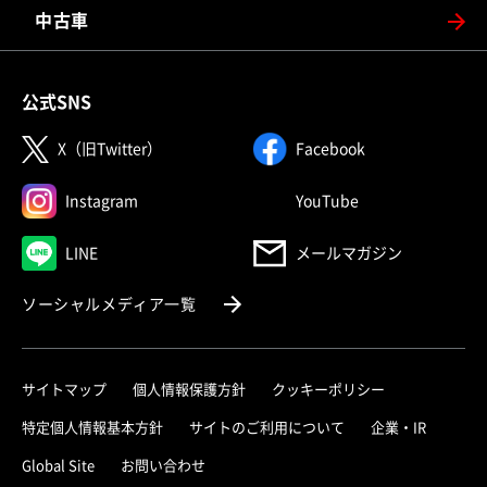
中古車
公式SNS
（別ウィンドウで開く）
（別ウィンドウで
X（旧Twitter）
Facebook
（別ウィンドウで開く）
（別ウィンドウで
Instagram
YouTube
（別ウィンドウで開く）
LINE
メールマガジン
（別ウィンドウで開く）
ソーシャルメディア一覧
サイトマップ
個人情報保護方針
クッキーポリシー
（別ウィ
特定個人情報基本方針
サイトのご利用について
企業・IR
（別ウィンドウで開く）
Global Site
お問い合わせ