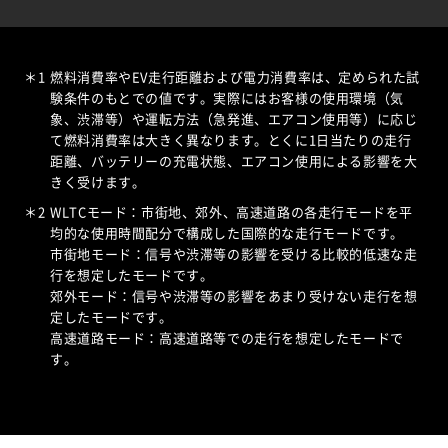
＊1
燃料消費率やEV走行距離および電力消費率は、定められた試
験条件のもとでの値です。実際にはお客様の使用環境（気
象、渋滞等）や運転方法（急発進、エアコン使用等）に応じ
て燃料消費率は大きく異なります。とくに1日当たりの走行
距離、バッテリーの充電状態、エアコン使用による影響を大
きく受けます。
＊2
WLTCモード：市街地、郊外、高速道路の各走行モードを平
均的な使用時間配分で構成した国際的な走行モードです。
市街地モード：信号や渋滞等の影響を受ける比較的低速な走
行を想定したモードです。
郊外モード：信号や渋滞等の影響をあまり受けない走行を想
定したモードです。
高速道路モード：高速道路等での走行を想定したモードで
す。