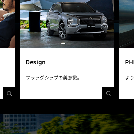
Design
PH
フラッグシップの美意識。
よ