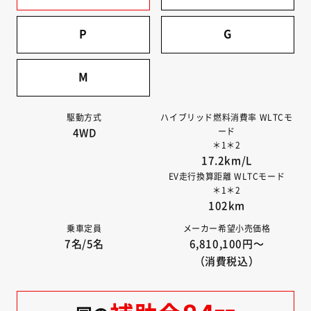
P
G
M
Cモ
駆動方式
ハイブリッド燃料消費率 WLTCモ
ード
4WD
＊1＊2
17.2km/L
ド
EV走行換算距離 WLTCモード
＊1＊2
102km
乗車定員
メーカー希望小売価格
7名/5名
6,810,100円〜
（消費税込）