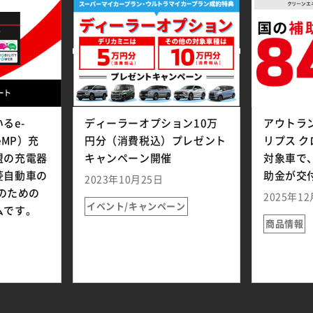
るe-
ディーラーオプション10万
アウトラン
（eMP）充
円分（消費税込）プレゼント
リプス ク
盟の充電器
キャンペーン開催
対象車で
菱自動車の
助金が交
2023年10月25日
ーのための
2025年1
イベント/キャンペーン
ムです。
商品情報