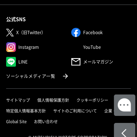
公式SNS
（別ウィンドウで開く）
（別ウィンドウで
X（旧Twitter）
Facebook
（別ウィンドウで開く）
（別ウィンドウで
Instagram
YouTube
（別ウィンドウで開く）
LINE
メールマガジン
（別ウィンドウで開く）
ソーシャルメディア一覧
サイトマップ
個人情報保護方針
クッキーポリシー
（別ウィ
特定個人情報基本方針
サイトのご利用について
企業・IR
（別ウィンドウで開く）
Global Site
お問い合わせ