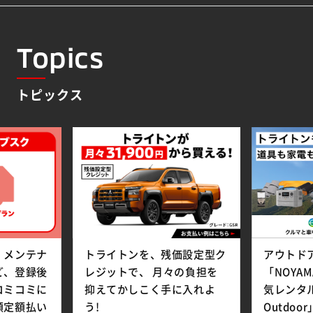
Topics
トピックス
、メンテナ
トライトンを、残価設定型ク
アウトド
ど、登録後
レジットで、 月々の負担を
「NOYA
コミコミに
抑えてかしこく手に入れよ
気レンタル
額定額払い
う!
Outdo