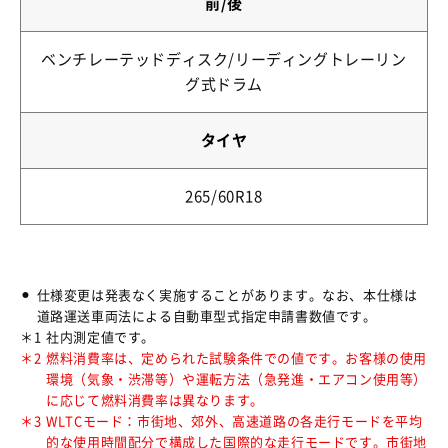
前/後
ベンチレーテッドディスク/リーディングトレーリン
グ式ドラム
タイヤ
265/60R18
⚫︎
仕様変更は発表なく実施することがあります。なお、本仕様は
道路運送車両法による自動車型式指定申請書数値です。
＊1
社内測定値です。
＊2
燃料消費率は、定められた試験条件での値です。お客様の使用
環境（気象・渋滞等）や運転方法（急発進・エアコン使用等）
に応じて燃料消費率は異なります。
＊3
WLTCモード：市街地、郊外、高速道路の各走行モードを平均
的な使用時間配分で構成した国際的な走行モードです。市街地