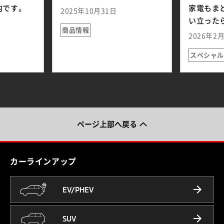
内です。
家電もま
2025年10月31日
い立った
商品情報
2026年2
スペシャル
ページ上部へ戻る
カーラインアップ
EV/PHEV
SUV