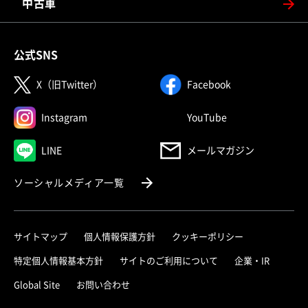
中古車
公式SNS
（別ウィンドウで開く）
（別ウィンドウで
X（旧Twitter）
Facebook
（別ウィンドウで開く）
（別ウィンドウで
Instagram
YouTube
（別ウィンドウで開く）
LINE
メールマガジン
（別ウィンドウで開く）
ソーシャルメディア一覧
サイトマップ
個人情報保護方針
クッキーポリシー
（別ウィ
特定個人情報基本方針
サイトのご利用について
企業・IR
（別ウィンドウで開く）
Global Site
お問い合わせ