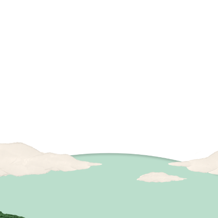
episode 0：
episode 1
CM撮影に訪れた水川あさみさん。案
デリカミニ
内されたのはいつもの「楽屋」では
屋”を堪能
なく、楽屋仕様の「デリカミニ」だ
あまりにリ
った…!?