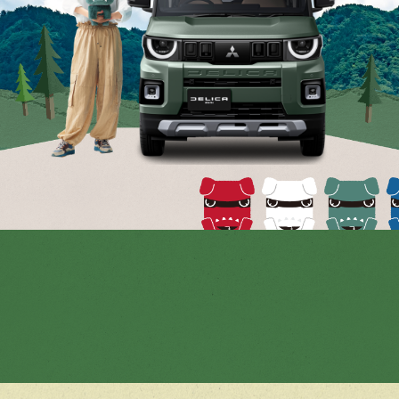
超公開中! MOVIE
超進化したポイント
超イメージできる
超注目トピックス
360°viewer