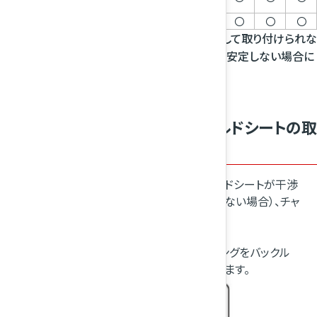
（前向き）
ジュニアシート
II & III
15～36kg
〇
〇
〇
チャイルドシートがヘッドレストに干渉し安定して取り付けられな
い場合は一番上に調整してください。上げても安定しない場合に
は取り外してください。
シートベルト固定タイプのチャイルドシートの取
り付けかた
ヘッドレストを外し（ヘッドレストとチャイルドシートが干渉
してチャイルドシートを正しく取り付けられない場合）、チャ
イルドシートを座席に置きます。
ヘッドレストの調節のしかた
シートベルトをチャイルドシートに通し、タングをバックル
に“カチッ”と音がするまで確実に差し込みます。