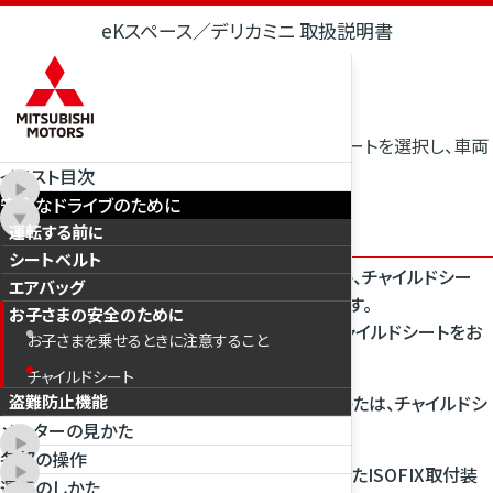
eKスペース／デリカミニ 取扱説明書
安全なドライブのために
お子さまの安全のために
チャイルドシート
お子さまの年齢や体格に合わせたチャイルドシートを選択し、車両
に適切に取り付けてください。
イラスト目次
安全なドライブのために
チャイルドシートについて
運転する前に
シートベルト
チャイルドシートには、乳児用チャイルドシート、チャイルドシー
エアバッグ
ト、ジュニアチャイルドシートの3種類があります。
お子さまの安全のために
お子さまの年齢や体格に合わせて、適切なチャイルドシートをお
お子さまを乗せるときに注意すること
選びください。
チャイルドシート
チャイルドシートの固定方法および取り扱いかたは、チャイルドシ
盗難防止機能
ートに付属の取扱説明書に従ってください。
メーターの見かた
各部の操作
この車はUN R44またはR129の基準に適合したISOFIX取付装
運転のしかた