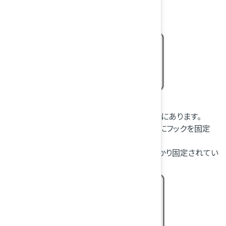
上部取付金具は、後席シート背もたれ裏側にあります。
フロアカバーを開きながら、上部取付金具にフックを固定
し、テザーベルトを締めます。
チャイルドシートを前後左右にゆすり、しっかり固定されてい
ることを確認します。