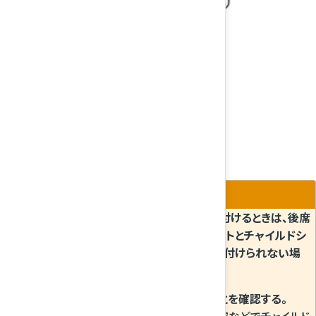
i-SizeおよびISOFIXチャイルドシートを取り付けるときは、後席
シートのヘッドレストを取り外す。（ヘッドレストとチャイルドシ
ートが干渉してチャイルドシートを正しく取り付けられない場
合）
チャイルドシートが確実に固定されていることを確認する。
確実に固定されていないと、急ブレーキや衝突などでチャイルド