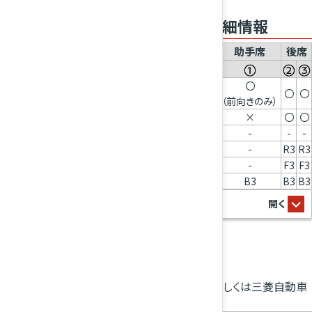
幼児拘束装置メーカーに関する詳細情報
助手席
後席
シート位置番号
〇
汎用ベルト式に適する着席位置（〇/×）
〇
〇
（前向きのみ）
i-SizeおよびISOFIX着席位置（〇/×）
×
〇
〇
横向き固定具に適する着席位置（L1/L2）
-
-
-
適する最大の後ろ向き固定具（R1/R2X/R2/R3）
-
R3
R3
適する最大の前向き固定具（F2X/F2/F3）
-
F3
F3
適する最大のブースター固定具（B2/B3）
B3
B3
B3
推奨チャイルドシート
三菱自動車が推奨するチャイルドシートです。詳しくは三菱自動車
販売会社にご相談ください。