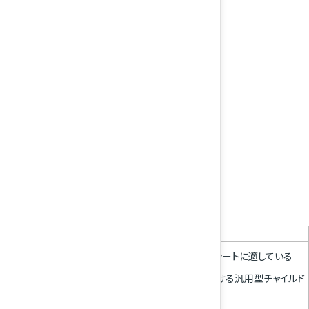
凡例
マーク
説明
車両シートベルト固定式汎用型チャイルドシートに適している
車両シートベルト固定式の前向きに取り付ける汎用型チャイルド
シートに適している