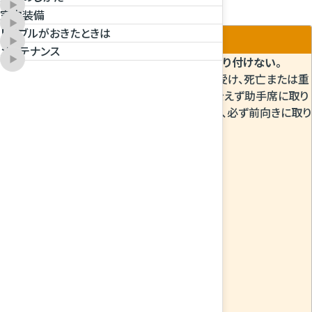
置を標準装備しています。
室内装備
トラブルがおきたときは
メンテナンス
助手席には、チャイルドシートを後ろ向きに取り付けない。
SRSエアバッグが作動したときに強い衝撃を受け、死亡または重
大な傷害につながるおそれがあります。やむをえず助手席に取り
付けるときは、シートをできるだけ後ろに下げ、必ず前向きに取り
付けてください。