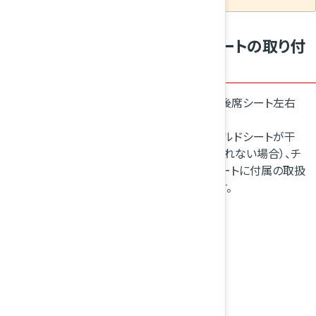
i-SizeおよびISOFIXチャイルドシートの取り付
けかた
ISOFIXチャイルドシート下部取付金具は、後席シート左右
背もたれのマーク下側にあります。
ヘッドレストを外して（ヘッドレストとチャイルドシートが干
渉してチャイルドシートを正しく取り付けられない場合）、チ
ャイルドシートを座席に置き、チャイルドシートに付属の取扱
説明書に従って下部取付金具に固定します。
ヘッドレストの調節のしかた