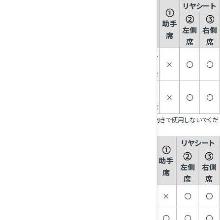
リヤシート
固定方
チャイルドシート品名
適用範囲
助手
法
左側
右側
席
席
席
身長100cm以
i-Sizeチャイルドシート（後ろ
下
×
〇
〇
向き）
体重18kg以下
ISOFIX
身長76～
i-Sizeチャイルドシート（前向
100cm
×
〇
〇
※
き）
体重18kg以下
※：身長76cm以上、かつ月齢が15か月を超えるまでは前向きで使用しないでくだ
さい。
リヤシート
質量グループ
チャイルドシート品
固定方法
（お子さまの体
助手
名
左側
右側
重）
席
席
席
チャイルドシート
0+
13kgまで
×
〇
〇
（後ろ向き）
シートベル
チャイルドシート
ト
I
9～18kg
〇
〇
〇