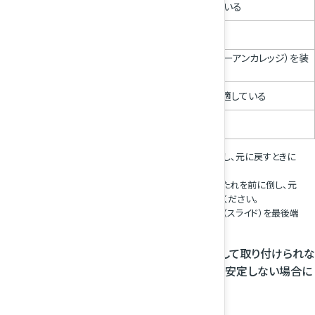
i-Size及びISOFIXチャイルドシートに適している
後ろ向きチャイルドシート取り付け禁止
ISOFIXチャイルドシート上部取付金具（テザーアンカレッジ）を装
備している座席
添付リストに記載されたチャイルドシートに適している
チャイルドシートの取り付けに適していない
チャイルドシートを装着する際は、背もたれを前に倒し、元に戻すときに
一番最初にロックする位置に調節してください。
ベルト固縛のチャイルドシートを装着する際は、背もたれを前に倒し、元
に戻すときに一番最初にロックする位置に調節してください。
チャイルドシートを装着する際は、シートの前後調節（スライド）を最後端
位置に調節してください。
チャイルドシートがヘッドレストに干渉し安定して取り付けられな
い場合は一番上に調節してください。上げても安定しない場合に
は取り外してください。