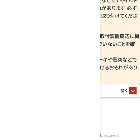
シートが飛び出し、重大な傷害を受けるおそれがあります。必ず
チャイルドシートに付属の取扱説明書に従って取り付けてくださ
い。
チャイルドシートを取り付けるときは、ISOFIX取付装置周辺に異
物がないことやシートベルトなどがかみ込んでいないことを確
認する。
チャイルドシートが確実に固定されず、急ブレーキや衝突などで
チャイルドシートが飛び出し、重大な傷害を受けるおそれがあり
ます。
©MITSUBISHI MOTORS CORPORATION. All rights reserved.